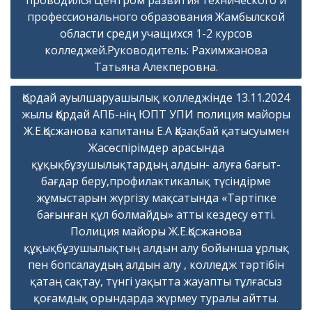
проводился Центром развития технического и
профессионального образования Жамбылской
области среди учащихся 1-2 курсов
колледжей.Руководитель: Рахимжанова
Татьяна Алекперовна.
Қордай ауылшаруашылық колледжінде 13.11.2024
жылы Қордай АПБ-нің ЮПТ УПИ полиция майоры
Ж.Е.Қосжанова капитаны Е.А Қазақбай қатысуымен
Жасөспірімдер арасында
құқықбұзушылықтардың алдын- алуға бағыт-
бағдар беру,профилактикалық түсіндірме
жұмыстарын жүргізу мақсатында «Тәртіпке
бағынған құл болмайды» атты кездесу өтті.
Полиция майоры Ж.Е.Қосжанова
құқықбұзушылықтың алдын алу бойынша ұрлық
пен бопсалаудың алдын алу , колледж тәртібін
қатаң сақтау, түнгі уақытта жауапты тұлғасыз
қоғамдық орындарда жүрмеу туралы айтты.