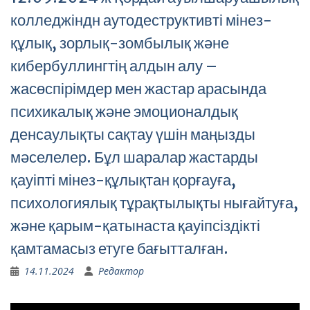
колледжіндн аутодеструктивті мінез-
құлық, зорлық-зомбылық және
кибербуллингтің алдын алу –
жасөспірімдер мен жастар арасында
психикалық және эмоционалдық
денсаулықты сақтау үшін маңызды
мәселелер. Бұл шаралар жастарды
қауіпті мінез-құлықтан қорғауға,
психологиялық тұрақтылықты нығайтуға,
және қарым-қатынаста қауіпсіздікті
қамтамасыз етуге бағытталған.
14.11.2024
Редактор