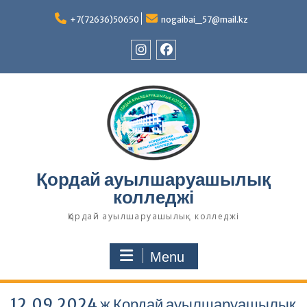
Skip
to
+7(72636)50650
nogaibai_57@mail.kz
content
Instagram
Facebook
Қордай ауылшаруашылық
колледжі
Қордай ауылшаруашылық колледжі
Menu
12.09.2024 ж Қордай ауылшаруашылық