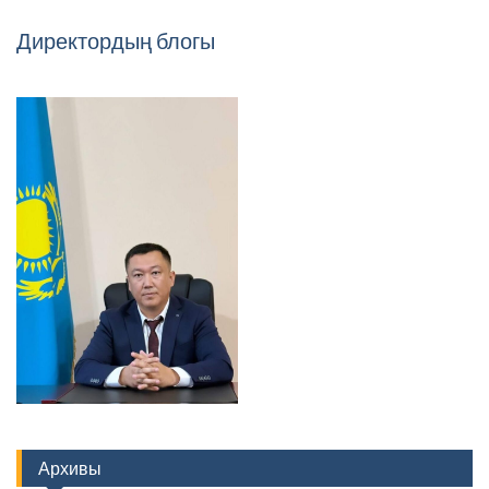
Директордың блогы
Архивы