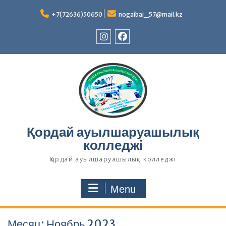
Skip
to
+7(72636)50650
nogaibai_57@mail.kz
content
Instagram
Facebook
Қордай ауылшаруашылық
колледжі
Қордай ауылшаруашылық колледжі
Menu
Месяц:
Ноябрь 2023