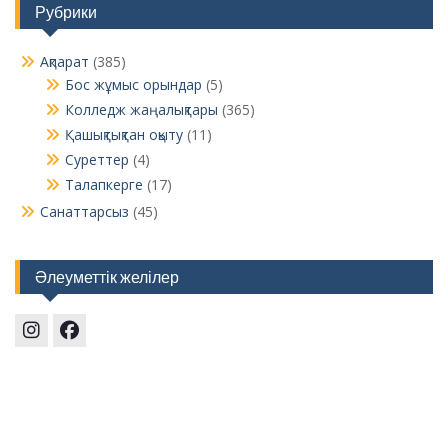
Рубрики
Ақпарат
(385)
Бос жұмыс орындар
(5)
Колледж жаңалықтары
(365)
Қашықтықтан оқыту
(11)
Суреттер
(4)
Талапкерге
(17)
Санаттарсыз
(45)
Әлеуметтік желілер
Instagram
Facebook