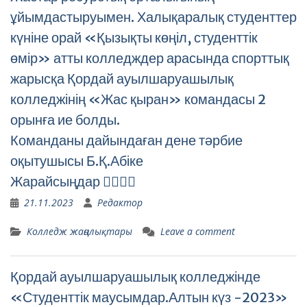
ұйымдастыруымен. Халықаралық студенттер
күніне орай «Қызықты көңіл, студенттік
өмір» атты колледждер арасында спорттық
жарысқа Қордай ауылшаруашылық
колледжінің «Жас қыран» командасы 2
орынға ие болды.
Команданы дайындаған дене тәрбие
оқытушысы Б.Қ.Абіке
Жарайсыңдар ✊🏻✊🏻
21.11.2023
Редактор
Колледж жаңалықтары
Leave a comment
Қордай ауылшаруашылық колледжінде
«Студенттік маусымдар.Алтын күз -2023»