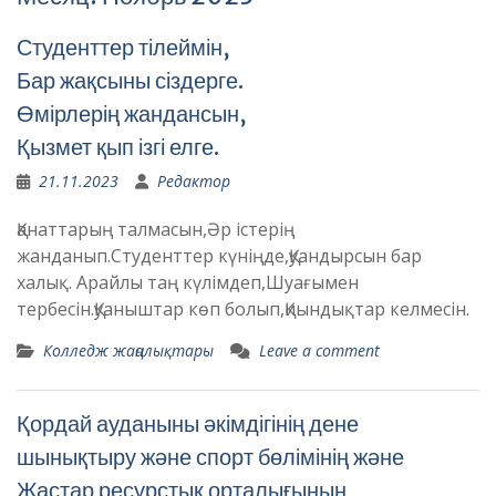
Студенттер тілеймін,
Бар жақсыны сіздерге.
Өмірлерің жандансын,
Қызмет қып ізгі елге.
21.11.2023
Редактор
Қанаттарың талмасын,Әр істерің
жанданып.Студенттер күніңде,Қуандырсын бар
халық. Арайлы таң күлімдеп,Шуағымен
тербесін.Қуаныштар көп болып,Қиындықтар келмесін.
Колледж жаңалықтары
Leave a comment
Қордай ауданыны әкімдігінің дене
шынықтыру және спорт бөлімінің және
Жастар ресурстық орталығының