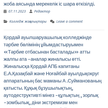
жоба аясында мерекелік іс шара өткізілді.
07.11.2023
Редактор
Колледж жаңалықтары
Leave a comment
Қордай ауылшаруашылық колледжінде
тәрбие бөлімінің ұйымдастыруымен
«Тәрбие отбасынан басталады» атты
жалпы ата -аналар жиналысы өтті.
Жиналысқа Қордай АПБ капитаны
Е.А.Қазақбай және Ноғайбай ауылдықокруг
аппаратының бас маманы А .Суйманованың
қатысты. Құқық бұзушылықтың,
аутодеструктивті мінез -құлықтың , зорлық
-зомбылық, діни экстремизм мен