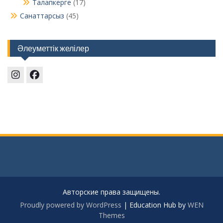
Талапкерге
(17)
Санаттарсыз
(45)
Әлеуметтік желілер
Instagram
Facebook
Авторские права защищены.
Proudly powered by WordPress
|
Education Hub by
WEN
Themes