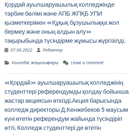
Қордай ауылшаруашылық колледжінде
тәрбие бөлімі және АПБ ЖПҚБ УПИ
қызметкерімен «Құқық бұзушылыққа жол
бермеу және оның алдын алу»
тақырыбында түсіндірме жұмысы жүргізілді.
07.06.2022
Редактор
Колледж жаңалықтары
Leave a comment
«Қордай» ауылшаруашылық колледжінің
студенттері референдумды қолдау бойынша
жастар акциясын өткізді.Акция барысында
колледж директоры Д.Кенжебеков 5 маусым
күні өтетін референдум жайында түсіндіріп
өтті. Колледж студенттері де өтетін