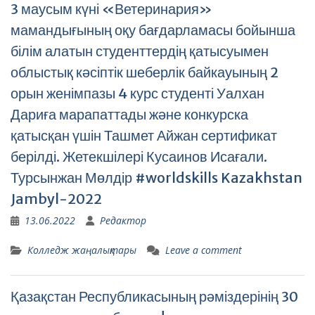
3 маусым күні «Ветеринария»
мамандығының оқу бағдарламасы бойынша
білім алатын студенттердің қатысуымен
облыстық кәсіптік шеберлік байкауының 2
орын женімпазы 4 курс студенті Уалхан
Дариға марапаттады және конкурска
қатысқан үшін Ташмет Айжан сертификат
берілді. Жетекшілері Кусаинов Исағали.
Турсынжан Мөлдір #worldskills Kazakhstan
Jambyl-2022
13.06.2022
Редактор
Колледж жаңалықтары
Leave a comment
Қазақстан Республикасының рәміздерінің 30