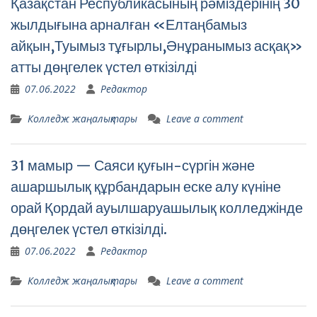
Қазақстан Республикасының рәміздерінің 30
жылдығына арналған «Елтаңбамыз
айқын,Туымыз тұғырлы,Әнұранымыз асқақ»
атты дөңгелек үстел өткізілді
07.06.2022
Редактор
Колледж жаңалықтары
Leave a comment
31 мамыр — Саяси қуғын-сүргін және
ашаршылық құрбандарын еске алу күніне
орай Қордай ауылшаруашылық колледжінде
дөңгелек үстел өткізілді.
07.06.2022
Редактор
Колледж жаңалықтары
Leave a comment