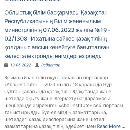
Облыстық білім басқармасы Қазақстан
Республикасының Білім және ғылым
министрлігінің 07.06.2022 жылғы №19-
02/1308-И хатына сәйкес қазақ тілінің
қолданыс аясын кеңейтуге бағытталған
келесі электронды өнімдері әзірледі.
13.06.2022
Редактор
Қосымша Қазақ тілін оқуға арналған порталдар
«Аbai.institute» — 2020 жылғы 18 қарашада Нұр-
Сұлтан қаласында қазақ тілін Қазақстанда және
шетелде оқыту және ілгерілету бағдарламасы
шеңберінде әзірленген «Аbai.institute» веб-порталы
таныстырылды. Бұл-еліміздің азаматтарына,
шетелдегі қазақ диаспорасына және шетел
азаматтарына қазақ тілін, әдебиеті мен
Read More …