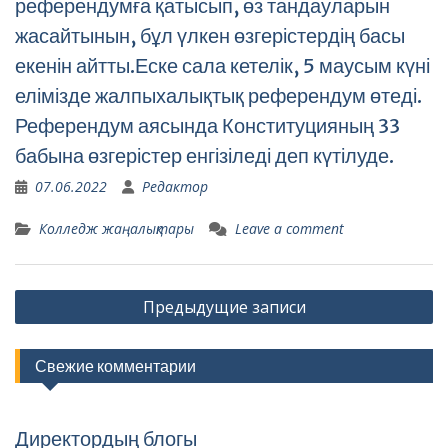
референдумға қатысып, өз тандауларын
жасайтынын, бұл үлкен өзгерістердің басы
екенін айтты.Еске сала кетелік, 5 маусым күні
елімізде жалпыхалықтық референдум өтеді.
Референдум аясында Конституцияның 33
бабына өзгерістер енгізіледі деп күтілуде.
07.06.2022
Редактор
Колледж жаңалықтары
Leave a comment
Навигация
Предыдущие записи
по
записям
Свежие комментарии
Директордың блогы