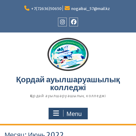
Skip
to
+7(72636)50650
nogaibai_57@mail.kz
content
Instagram
Facebook
Қордай ауылшаруашылық
колледжі
Қордай ауылшаруашылық колледжі
Menu
Месяц:
Июнь 2022