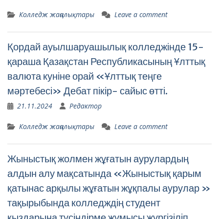
Колледж жаңалықтары
Leave a comment
Қордай ауылшаруашылық колледжінде 15-
қараша Қазақстан Республикасының Ұлттық
валюта куніне орай «Ұлттық теңге
мәртебесі» Дебат пікір- сайыс өтті.
21.11.2024
Редактор
Колледж жаңалықтары
Leave a comment
Жыныстық жолмен жұғатын аурулардың
алдын алу мақсатында «Жыныстық қарым
қатынас арқылы жұғатын жұқпалы аурулар »
тақырыбында колледждің студент
қыздарына түсіндірме жұмысы жүргізіліп,