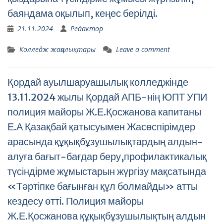
баяндама оқылып, кеңес берілді.
21.11.2024
Редактор
Колледж жаңалықтары
Leave a comment
Қордай ауылшаруашылық колледжінде
13.11.2024 жылы Қордай АПБ-нің ЮПТ УПИ
полиция майоры Ж.Е.Қосжанова капитаны
Е.А Қазақбай қатысуымен Жасөспірімдер
арасында құқықбұзушылықтардың алдын-
алуға бағыт-бағдар беру,профилактикалық
түсіндірме жұмыстарын жүргізу мақсатында
«Тәртіпке бағынған құл болмайды» атты
кездесу өтті. Полиция майоры
Ж.Е.Қосжанова құқықбұзушылықтың алдын