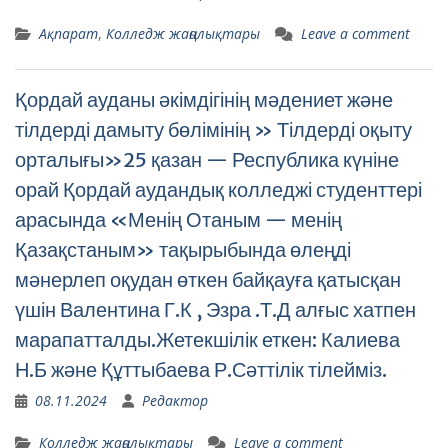
Ақпарат
,
Колледж жаңалықтары
Leave a comment
Қордай ауданы әкімдігінің мәдениет және
тілдерді дамыту бөлімінің » Тілдерді оқыту
орталығы»25 қазан — Республика күніне
орай Қордай аудандық колледжі студенттері
арасында «Менің Отаным — менің
Қазақстаным» тақырыбында өлеңді
мәнерлеп оқудан өткен байқауға қатысқан
үшін Валентина Г.К , Эзра .Т.Д алғыс хатпен
марапатталды.Жетекшілік еткен: Калиева
Н.Б және Құттыбаева Р.Сәттілік тілейміз.
08.11.2024
Редактор
Колледж жаңалықтары
Leave a comment