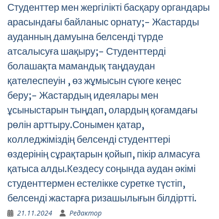
Студенттер мен жергілікті басқару органдары
арасындағы байланыс орнату;- Жастарды
ауданның дамуына белсенді түрде
атсалысуға шақыру;- Студенттерді
болашақта мамандық таңдаудан
қателеспеуін , өз жұмысын сүюге кеңес
беру;- Жастардың идеялары мен
ұсыныстарын тыңдап, олардың қоғамдағы
рөлін арттыру.Сонымен қатар,
колледжіміздің белсенді студенттері
өздерінің сұрақтарын қойып, пікір алмасуға
қатыса алды.Кездесу соңында аудан әкімі
студенттермен естелікке суретке түстіп,
белсенді жастарға ризашылығын білдіртті.
21.11.2024
Редактор