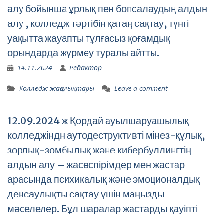
алу бойынша ұрлық пен бопсалаудың алдын
алу , колледж тәртібін қатаң сақтау, түнгі
уақытта жауапты тұлғасыз қоғамдық
орындарда жүрмеу туралы айтты.
14.11.2024
Редактор
Колледж жаңалықтары
Leave a comment
12.09.2024 ж Қордай ауылшаруашылық
колледжіндн аутодеструктивті мінез-құлық,
зорлық-зомбылық және кибербуллингтің
алдын алу – жасөспірімдер мен жастар
арасында психикалық және эмоционалдық
денсаулықты сақтау үшін маңызды
мәселелер. Бұл шаралар жастарды қауіпті