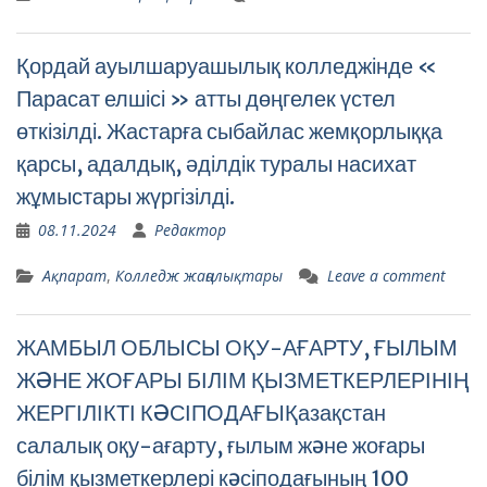
Қордай ауылшаруашылық колледжінде «
Парасат елшісі » атты дөңгелек үстел
өткізілді. Жастарға сыбайлас жемқорлыққа
қарсы, адалдық, әділдік туралы насихат
жұмыстары жүргізілді.
08.11.2024
Редактор
Ақпарат
,
Колледж жаңалықтары
Leave a comment
ЖАМБЫЛ ОБЛЫСЫ ОҚУ-АҒАРТУ, ҒЫЛЫМ
ЖƏНЕ ЖОҒАРЫ БІЛІМ ҚЫЗМЕТКЕРЛЕРІНІҢ
ЖЕРГІЛІКТІ КƏСІПОДАҒЫҚазақстан
салалық оқу-ағарту, ғылым жəне жоғары
білім қызметкерлері кəсіподағының 100