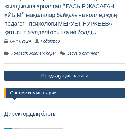
жылдығына арналған “ҒАСЫР ЖАСАҒАН
ҰЙЫМ” мақалалар байқауына колледждің
педагог- психологы МЕРУЕТ НУРКЕЕВА
қатысып жүлделі орынға ие болды.
04.11.2024
Редактор
Колледж жаңалықтары
Leave a comment
Навигация
Предыдущие записи
по
записям
Свежие комментарии
Директордың блогы