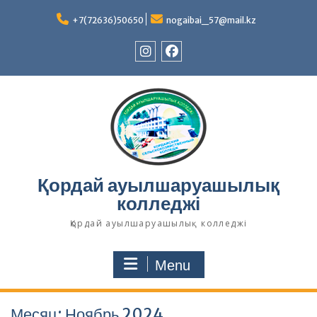
Skip
to
+7(72636)50650
nogaibai_57@mail.kz
content
Instagram
Facebook
Қордай ауылшаруашылық
колледжі
Қордай ауылшаруашылық колледжі
Menu
Месяц:
Ноябрь 2024