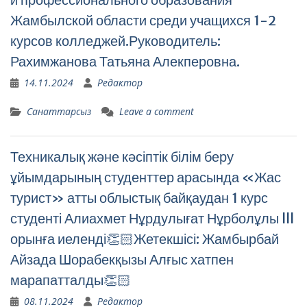
Жамбылской области среди учащихся 1-2
курсов колледжей.Руководитель:
Рахимжанова Татьяна Алекперовна.
14.11.2024
Редактор
Санаттарсыз
Leave a comment
Техникалық және кәсіптік білім беру
ұйымдарының студенттер арасында «Жас
турист» атты облыстық байқаудан 1 курс
студенті Алиахмет Нұрдулығат Нұрболұлы lll
орынға иеленді👏🏻Жетекшісі: Жамбырбай
Айзада Шорабекқызы Алғыс хатпен
марапатталды👏🏻
08.11.2024
Редактор