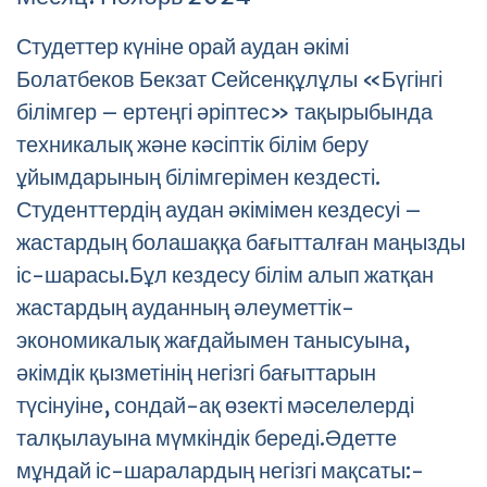
Студеттер күніне орай аудан әкімі
Болатбеков Бекзат Сейсенқұлұлы «Бүгінгі
білімгер – ертеңгі әріптес» тақырыбында
техникалық және кәсіптік білім беру
ұйымдарының білімгерімен кездесті.
Студенттердің аудан әкімімен кездесуі –
жастардың болашаққа бағытталған маңызды
іс-шарасы.Бұл кездесу білім алып жатқан
жастардың ауданның әлеуметтік-
экономикалық жағдайымен танысуына,
әкімдік қызметінің негізгі бағыттарын
түсінуіне, сондай-ақ өзекті мәселелерді
талқылауына мүмкіндік береді.Әдетте
мұндай іс-шаралардың негізгі мақсаты:-