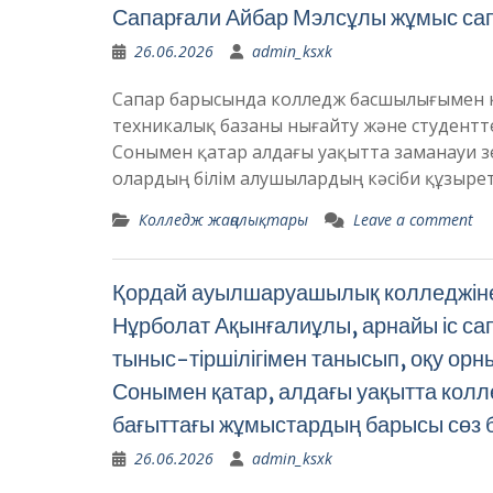
Сапарғали Айбар Мэлсұлы жұмыс сап
26.06.2026
admin_ksxk
Сапар барысында колледж басшылығымен кезд
техникалық базаны нығайту және студентт
Сонымен қатар алдағы уақытта заманауи 
олардың білім алушылардың кәсіби құзырет
Колледж жаңалықтары
Leave a comment
Қордай ауылшаруашылық колледжіне 
Нұрболат Ақынғалиұлы, арнайы іс сап
тыныс-тіршілігімен танысып, оқу орн
Сонымен қатар, алдағы уақытта колл
бағыттағы жұмыстардың барысы сөз 
26.06.2026
admin_ksxk