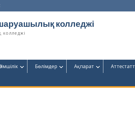
z
шаруашылық колледжі
қ колледжі
Әкімшілік
Бөлімдер
Ақпарат
Аттестатт