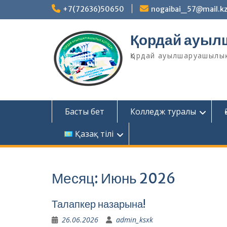
Skip
+7(72636)50650
nogaibai_57@mail.k
to
content
Қордай ауыл
Қордай ауылшаруашылы
Басты бет
Колледж туралы
Қазақ тілі
Месяц:
Июнь 2026
Талапкер назарына!
26.06.2026
admin_ksxk