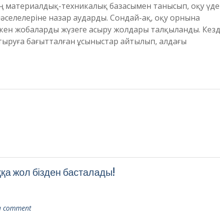
ң материалдық-техникалық базасымен танысып, оқу үдер
селелеріне назар аударды. Сондай-ақ, оқу орнына
скен жобаларды жүзеге асыру жолдары талқыланды. Кезд
ыруға бағытталған ұсыныстар айтылып, алдағы
а жол бізден басталады!
a comment