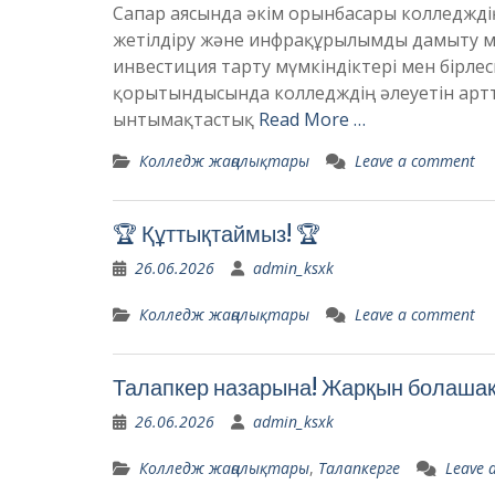
Сапар аясында әкім орынбасары колледжді
жетілдіру және инфрақұрылымды дамыту мә
инвестиция тарту мүмкіндіктері мен бірле
қорытындысында колледждің әлеуетін артт
ынтымақтастық
Read More …
Колледж жаңалықтары
Leave a comment
🏆 Құттықтаймыз! 🏆
26.06.2026
admin_ksxk
Колледж жаңалықтары
Leave a comment
Талапкер назарына! Жарқын болашаққ
26.06.2026
admin_ksxk
Колледж жаңалықтары
,
Талапкерге
Leave 