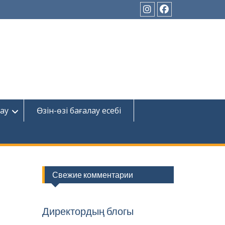
Instagram
Facebook
ау
Өзін-өзі бағалау есебі
Свежие комментарии
Директордың блогы