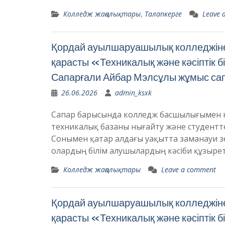
Колледж жаңалықтары
,
Талапкерге
Leave 
Қордай ауылшаруашылық колледжіне 
қарасты «Техникалық және кәсіптік 
Сапарғали Айбар Мэлсұлы жұмыс сап
26.06.2026
admin_ksxk
Сапар барысында колледж басшылығымен кезд
техникалық базаны нығайту және студентт
Сонымен қатар алдағы уақытта заманауи 
олардың білім алушылардың кәсіби құзырет
Колледж жаңалықтары
Leave a comment
Қордай ауылшаруашылық колледжіне 
қарасты «Техникалық және кәсіптік 