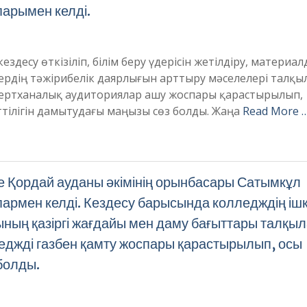
арымен келді.
есу өткізіліп, білім беру үдерісін жетілдіру, материал
ердің тәжірибелік даярлығын арттыру мәселелері талқы
зертханалық аудиториялар ашу жоспары қарастырылып,
тілігін дамытудағы маңызы сөз болды. Жаңа
Read More 
Қордай ауданы әкімінің орынбасары Сатымкұл
армен келді. Кездесу барысында колледждің ішк
ының қазіргі жағдайы мен даму бағыттары талқы
еджді газбен қамту жоспары қарастырылып, осы
болды.