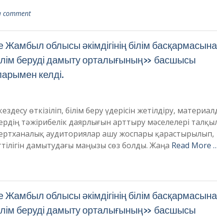
a comment
Жамбыл облысы әкімдігінің білім басқармасына
білім беруді дамыту орталығының» басшысы
арымен келді.
есу өткізіліп, білім беру үдерісін жетілдіру, материал
ердің тәжірибелік даярлығын арттыру мәселелері талқы
зертханалық аудиториялар ашу жоспары қарастырылып,
тілігін дамытудағы маңызы сөз болды. Жаңа
Read More 
Жамбыл облысы әкімдігінің білім басқармасына
білім беруді дамыту орталығының» басшысы