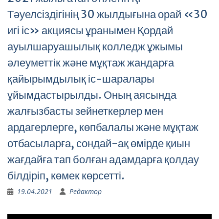
Тәуелсіздігінің 30 жылдығына орай «30
игі іс» акциясы ұранымен Қордай
ауылшаруашылық колледж ұжымы
әлеуметтік және мұқтаж жандарға
қайырымдылық іс-шаралары
ұйымдастырылды. Оның аясында
жалғызбасты зейнеткерлер мен
ардагерлерге, көпбалалы және мұқтаж
отбасыларға, сондай-ақ өмірде қиын
жағдайға тап болған адамдарға қолдау
білдіріп, көмек көрсетті.
19.04.2021
Редактор