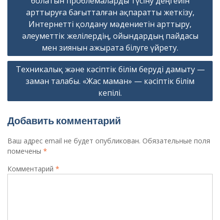
болатын проблемаларды түсіну деңгейін
арттыруға бағытталған ақпаратты жеткізу,
Интернетті қолдану мәдениетін арттыру,
әлеуметтік желілердің, ойындардың пайдасы
мен зиянын ажырата білуге үйрету.
Техникалық және кәсіптік білім беруді дамыту —
заман талабы. «Жас маман» — кәсіптік білім
кепілі.
Добавить комментарий
Ваш адрес email не будет опубликован.
Обязательные поля
помечены
*
Комментарий
*