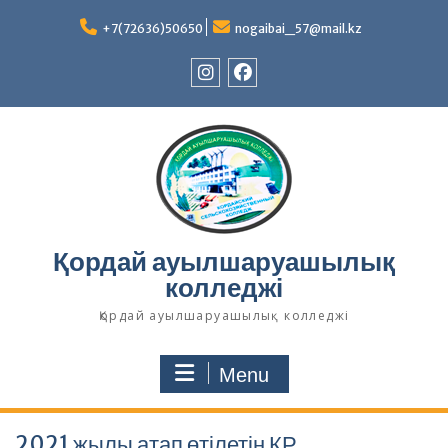
Skip
to
+7(72636)50650
nogaibai_57@mail.kz
content
Instagram
Facebook
Қордай ауылшаруашылық
колледжі
Қордай ауылшаруашылық колледжі
Menu
2021 жылы атап өтілетін ҚР