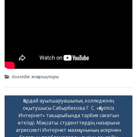
Колледж жаңалықтары
Навигация
Қордай ауылшаруашылық колледжінің
по
оқытушысы Сабырбекова Г. С. «Қауіпсіз
записям
Интернет» тақырыбында тәрбие сағатын
өткізді. Мақсаты: студенттердің назарына
агрессивті Интернет мазмұнының әсерінен