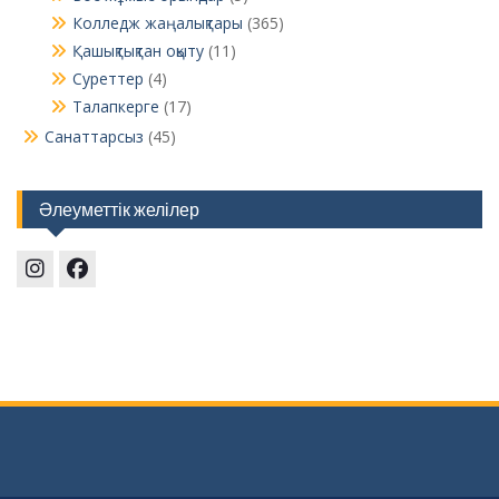
Колледж жаңалықтары
(365)
Қашықтықтан оқыту
(11)
Суреттер
(4)
Талапкерге
(17)
Санаттарсыз
(45)
Әлеуметтік желілер
Instagram
Facebook