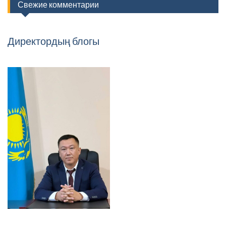
Свежие комментарии
Директордың блогы