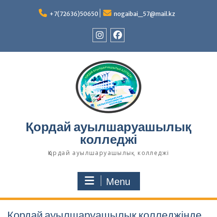
Skip
to
+7(72636)50650
nogaibai_57@mail.kz
content
Instagram
Facebook
Қордай ауылшаруашылық
колледжі
Қордай ауылшаруашылық колледжі
Menu
Қордай ауылшаруашылық колледжінде