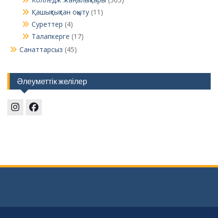
Қашықтықтан оқыту
(11)
Суреттер
(4)
Талапкерге
(17)
Санаттарсыз
(45)
Әлеуметтік желілер
Instagram
Facebook