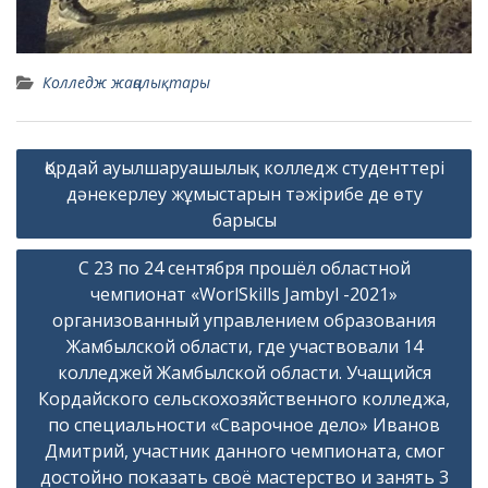
Колледж жаңалықтары
Навигация
Қордай ауылшаруашылық колледж студенттері
по
дәнекерлеу жұмыстарын тәжірибе де өту
записям
барысы
С 23 по 24 сентября прошёл областной
чемпионат «WorlSkills Jambyl -2021»
организованный управлением образования
Жамбылской области, где участвовали 14
колледжей Жамбылской области. Учащийся
Кордайского сельскохозяйственного колледжа,
по специальности «Сварочное дело» Иванов
Дмитрий, участник данного чемпионата, смог
достойно показать своё мастерство и занять 3