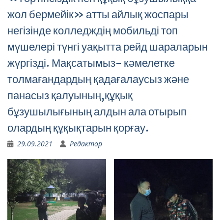
жол бермейік» атты айлық жоспары
негізінде колледждің мобильді топ
мүшелері түнгі уақытта рейд шараларын
жүргізді. Мақсатымыз- кәмелетке
толмағандардың қадағалаусыз және
панасыз қалуының,құқық
бұзушылығының алдын ала отырып
олардың құқықтарын қорғау.
29.09.2021
Редактор