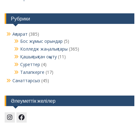
Рубрики
Ақпарат
(385)
Бос жұмыс орындар
(5)
Колледж жаңалықтары
(365)
Қашықтықтан оқыту
(11)
Суреттер
(4)
Талапкерге
(17)
Санаттарсыз
(45)
Әлеуметтік желілер
Instagram
Facebook