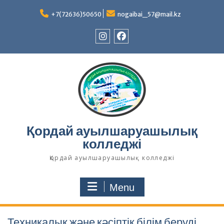
Skip
to
+7(72636)50650
nogaibai_57@mail.kz
content
Instagram
Facebook
Қордай ауылшаруашылық
колледжі
Қордай ауылшаруашылық колледжі
Menu
Техникалық және кәсіптік білім беруді