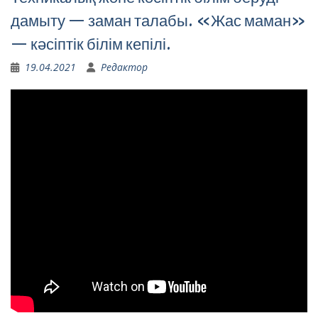
дамыту — заман талабы. «Жас маман»
— кәсіптік білім кепілі.
19.04.2021
Редактор