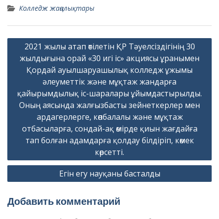
Колледж жаңалықтары
Навигация
2021 жылы атап өтілетін ҚР Тәуелсіздігінің 30
по
жылдығына орай «30 игі іс» акциясы ұранымен
записям
Қордай ауылшаруашылық колледж ұжымы
әлеуметтік және мұқтаж жандарға
қайырымдылық іс-шаралары ұйымдастырылды.
Оның аясында жалғызбасты зейнеткерлер мен
ардагерлерге, көпбалалы және мұқтаж
отбасыларға, сондай-ақ өмірде қиын жағдайға
тап болған адамдарға қолдау білдіріп, көмек
көрсетті.
Егін егу науқаны басталды
Добавить комментарий