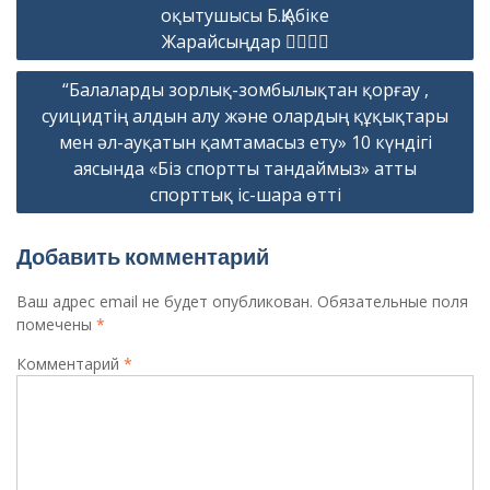
оқытушысы Б.Қ.Абіке
Жарайсыңдар ✊🏻✊🏻
“Балаларды зорлық-зомбылықтан қорғау ,
суицидтің алдын алу және олардың құқықтары
мен әл-ауқатын қамтамасыз ету» 10 күндігі
аясында «Біз спортты тандаймыз» атты
спорттық іс-шара өтті
Добавить комментарий
Ваш адрес email не будет опубликован.
Обязательные поля
помечены
*
Комментарий
*