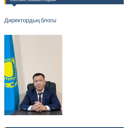
Директордың блогы