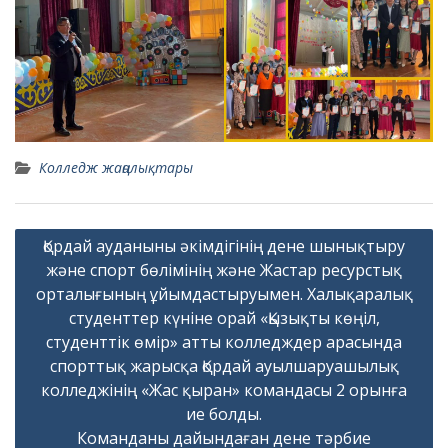
Колледж жаңалықтары
Навигация
Қордай ауданыны әкімдігінің дене шынықтыру
по
және спорт бөлімінің және Жастар ресурстық
записям
орталығының ұйымдастыруымен. Халықаралық
студенттер күніне орай «Қызықты көңіл,
студенттік өмір» атты колледждер арасында
спорттық жарысқа Қордай ауылшаруашылық
колледжінің «Жас қыран» командасы 2 орынға
ие болды.
Команданы дайындаған дене тәрбие