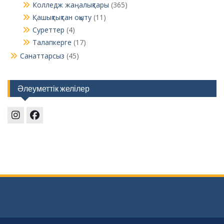
Колледж жаңалықтары
(365)
Қашықтықтан оқыту
(11)
Суреттер
(4)
Талапкерге
(17)
Санаттарсыз
(45)
Әлеуметтік желілер
Instagram
Facebook