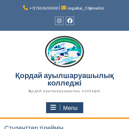
Skip
to
+7(72636)50650
nogaibai_57@mail.kz
content
Instagram
Facebook
Қордай ауылшаруашылық
колледжі
Қордай ауылшаруашылық колледжі
Menu
Студенттер тілеймін,