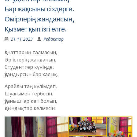
Бар жақсыны сіздерге.
Өмірлерің жандансын,
Қызмет қып ізгі елге.
21.11.2023
Редактор
Қанаттарың талмасын,
Әр істерің жанданып.
Студенттер күніңде,
Қуандырсын бар халық.
Арайлы таң күлімдеп,
Шуағымен тербесін.
Қуаныштар көп болып,
Қиындықтар келмесін.