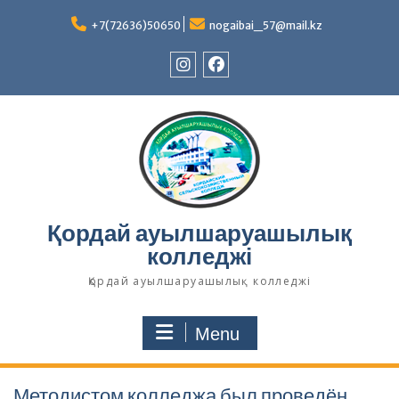
Skip
to
+7(72636)50650
nogaibai_57@mail.kz
content
Instagram
Facebook
Қордай ауылшаруашылық
колледжі
Қордай ауылшаруашылық колледжі
Menu
Методистом колледжа был проведён