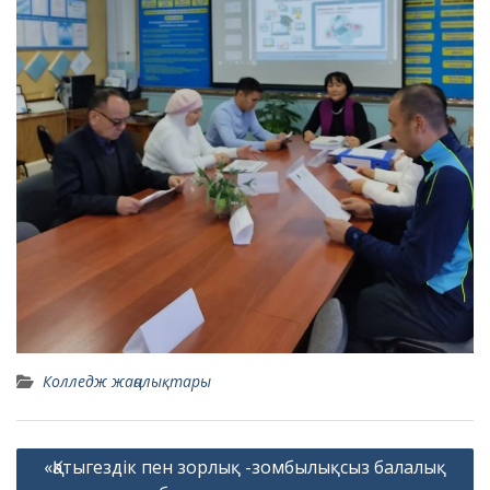
Колледж жаңалықтары
Навигация
«Қатыгездік пен зорлық -зомбылықсыз балалық
по