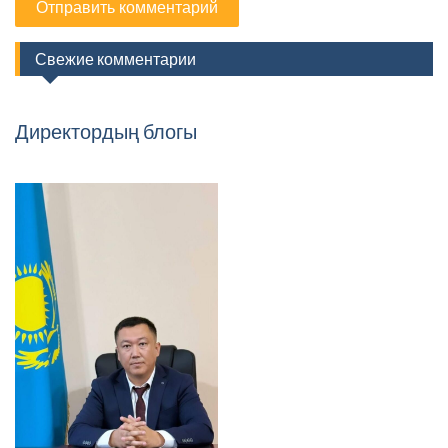
Свежие комментарии
Директордың блогы