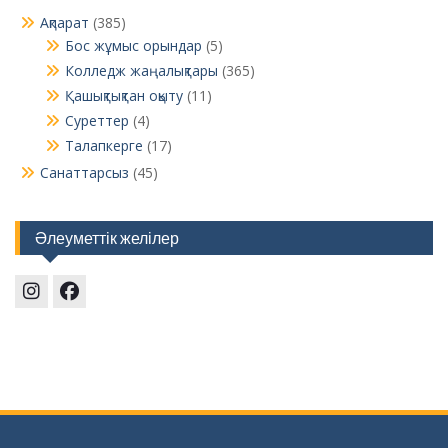
Ақпарат
(385)
Бос жұмыс орындар
(5)
Колледж жаңалықтары
(365)
Қашықтықтан оқыту
(11)
Суреттер
(4)
Талапкерге
(17)
Санаттарсыз
(45)
Әлеуметтік желілер
Instagram
Facebook