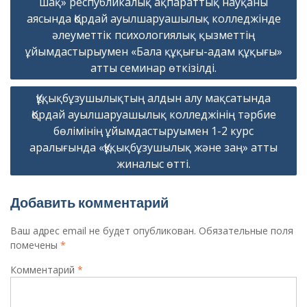
шақ» республикалық ақпараттық науқаны
записям
аясында Қордай ауылшаруашылық колледжінде
әлеуметтік психологиялық қызметтің
ұйымдастырыумен «Бала құқығы-адам құқығы»
атты семинар өткізілді.
Құқықбұзушылықтың алдын алу мақсатында
Қордай ауылшаруашылық колледжінің тәрбие
бөлімінің ұйымдастыруымен 1-2 курс
аралығында «Құқықбұзушылық және заң» атты
жиналыс өтті.
Добавить комментарий
Ваш адрес email не будет опубликован.
Обязательные поля
помечены
*
Комментарий
*