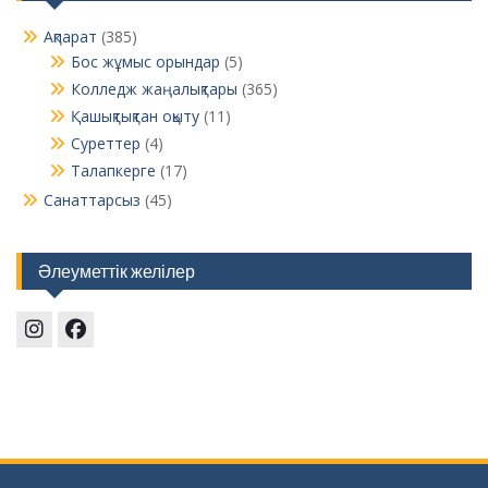
Ақпарат
(385)
Бос жұмыс орындар
(5)
Колледж жаңалықтары
(365)
Қашықтықтан оқыту
(11)
Суреттер
(4)
Талапкерге
(17)
Санаттарсыз
(45)
Әлеуметтік желілер
Instagram
Facebook