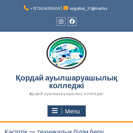
Skip
to
+7(72636)50650
nogaibai_57@mail.kz
content
Instagram
Facebook
Қордай ауылшаруашылық
колледжі
Қордай ауылшаруашылық колледжі
Menu
Кәсіптік — техникалық білім беру