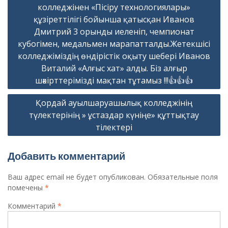
колледжінен «Пісіру технологиялары»
құзіреттілігі бойынша қатысқан Иванов
Дмитрий 3 орынды иеленіп, чемпионат
кубогімен, медальмен марапатталды.Жетекшісі
колледжіміздің өндірістік оқыту шебері Иванов
Виталий «Алғыс хат» алды. Біз алғыр
шәкірттерімізді мақтан тұтамыз !!!👍👍👍
Қордай ауылшаруашылық колледжінің
түлектерінің » ұстаздар күніңе» құттықтау
тілектері
Добавить комментарий
Ваш адрес email не будет опубликован.
Обязательные поля
помечены
*
Комментарий
*