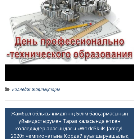
Колледж жаңалықтары
Навигация
Жамбыл облысы әкімдігінің Білім басқармасының
по
ұйымдастырумен Тараз қаласында өткен
записям
колледждер арасындағы «WorldSkiils Jambyl-
2020» чемпионатына Қордай ауылшаруашылық