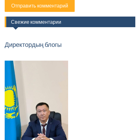
Свежие комментарии
Директордың блогы