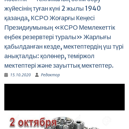
жүйесінің туған күні 2 жылы 1940
қазанда, КСРО Жоғарғы Кеңесі
Президиумының «КСРО Мемлекеттік
еңбек резервтері туралы» Жарлығы
қабылданған кезде, мектептердің үш түрі
анықталды: қолөнер, теміржол
мектептері және зауыттық мектептер.
15.10.2020
Редактор