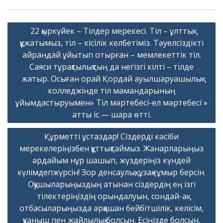
Навигация
22 қыркүйек – Тілдер мерекесі. Тіл – ұлттық
по
құжатымыз, тіл – кісілік келбетіміз. Тәуелсіздікті
записям
айрандай ұйытып отырған – мемлекеттік тіл.
Саяси тұрақтылықтың да негізгі кілті – тілде
жатыр. Осыған орай Қордай ауылшаруашылық
колледжінде тіл мамандарының
ұйымдастыруымен» Тіл мәртебесі-ел мәртебесі »
атты іс — шара өтті.
Құрметті ұстаздар! Сіздерді кәсіби
мерекелеріңізбен құттықтаймыз. Жанарларыңыз
әрдайым нұр шашып, жүздеріңіз күндей
күлімдепжүрсін! Зор денсаулық, ұзақ ғұмыр берсін.
Оқушыларыңыздың атынан сіздердің ең ізгі
тілектеріңіздің орындалуын, сондай-ақ
отбасыларыңызда әрқашан бейбітшілік, келісім,
қуаныш пен жайлылық болсын. Есіңізде болсын,