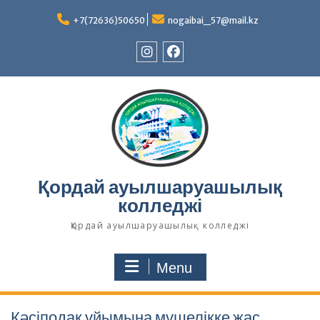
Skip
to
+7(72636)50650
nogaibai_57@mail.kz
content
Instagram
Facebook
Қордай ауылшаруашылық
колледжі
Қордай ауылшаруашылық колледжі
Menu
Кәсіподақ ұйымына мүшелікке жас