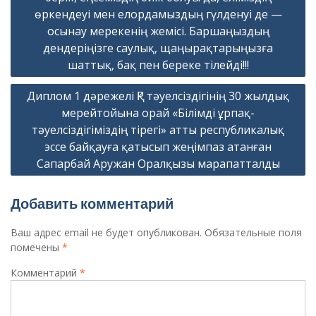
өркендеуі мен елордамыздың гүлденуі де —
осынау мерекенің жемісі. Баршаңыздың
дендеріңізге саулық, щаңырақтарыңызға
шаттық, бақ пен береке тілейді!!!
Диплом 1 дәрежелі ҚР тәуелсіздігінің 30 жылдық
мерейтойына орай «Білімді ұрпақ-
тәуелсіздігіміздің тірегі» атты республикалық
эссе байқауға қатысып жеңімпаз атанған
Сапарбай Аружан Оралқызы марапатталды
Добавить комментарий
Ваш адрес email не будет опубликован.
Обязательные поля
помечены
*
Комментарий
*