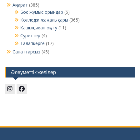
Ақпарат
(385)
Бос жұмыс орындар
(5)
Колледж жаңалықтары
(365)
Қашықтықтан оқыту
(11)
Суреттер
(4)
Талапкерге
(17)
Санаттарсыз
(45)
Әлеуметтік желілер
Instagram
Facebook