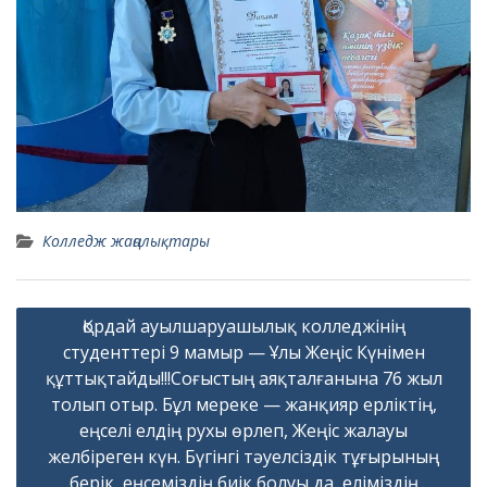
Колледж жаңалықтары
Навигация
Қордай ауылшаруашылық колледжінің
по
студенттері 9 мамыр — Ұлы Жеңіс Күнімен
записям
құттықтайды!!!Соғыстың аяқталғанына 76 жыл
толып отыр. Бұл мереке — жанқияр ерліктің,
еңселі елдің рухы өрлеп, Жеңіс жалауы
желбіреген күн. Бүгінгі тәуелсіздік тұғырының
берік, еңсеміздің биік болуы да, еліміздің