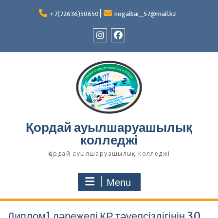
Skip
to
+7(72636)50650
nogaibai_57@mail.kz
content
Instagram
Facebook
Қордай ауылшаруашылық
колледжі
Қордай ауылшаруашылық колледжі
Menu
Диплом1 дәрежелі ҚР тәуелсіздігінің 30