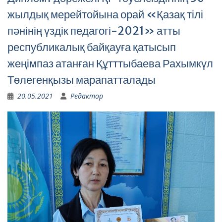
жылдық мерейтойына орай «Қазақ тілі
пәнінің үздік педагогі-2021» атты
республикалық байқауға қатысып
жеңімпаз атанған Құтттыбаева Рахымкүл
Төлегенқызы марапатталады
20.05.2021
Редактор