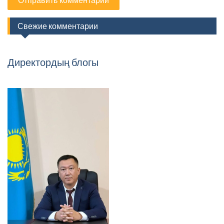
Свежие комментарии
Директордың блогы