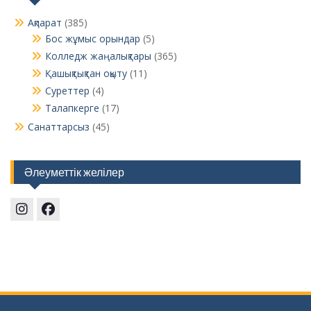
Ақпарат
(385)
Бос жұмыс орындар
(5)
Колледж жаңалықтары
(365)
Қашықтықтан оқыту
(11)
Суреттер
(4)
Талапкерге
(17)
Санаттарсыз
(45)
Әлеуметтік желілер
Instagram
Facebook