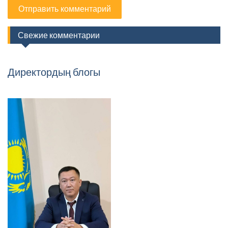
Свежие комментарии
Директордың блогы