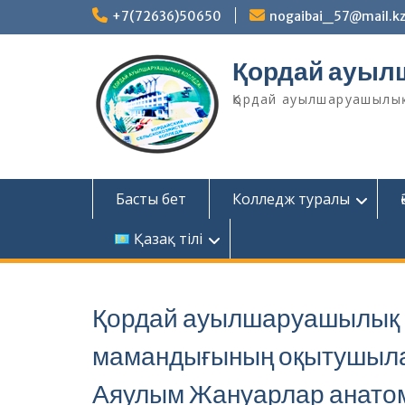
Skip
+7(72636)50650
nogaibai_57@mail.k
to
content
Қордай ауыл
Қордай ауылшаруашылы
Басты бет
Колледж туралы
Қазақ тілі
Қордай ауылшаруашылық к
мамандығының оқытушыла
Аяулым Жануарлар анатом