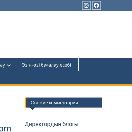
Instagram
Facebook
ау
Өзін-өзі бағалау есебі
Свежие комментарии
Директордың блогы
oom