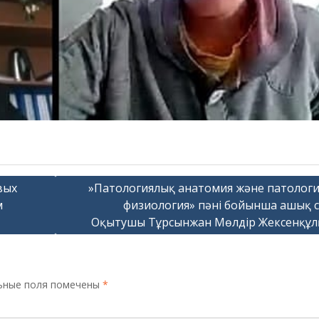
вых
»Патологиялық анатомия және патолог
м
физиология» пәні бойынша ашық с
Оқытушы Тұрсынжан Мөлдір Жексенқұ
ьные поля помечены
*