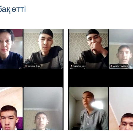
ақ өтті