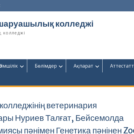
z
шаруашылық колледжі
қ колледжі
Әкімшілік
Бөлімдер
Ақпарат
Аттестатт
олледжінің ветеринария
ры Нуриев Талғат, Бейсемолда
иясы пәнімен Генетика пәнінен Z