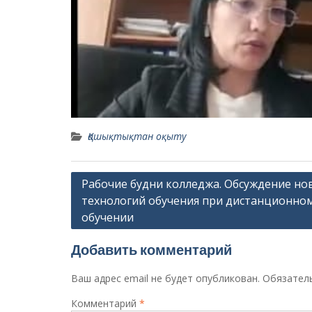
Қашықтықтан оқыту
Навигация
Рабочие будни колледжа. Обсуждение но
технологий обучения при дистанционно
по
обучении
записям
Добавить комментарий
Ваш адрес email не будет опубликован.
Обязател
Комментарий
*