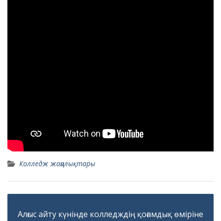
Колледж жаңалықтары
Навигация
по
Алғыс айту күнінде колледждің қоғамдық өміріне