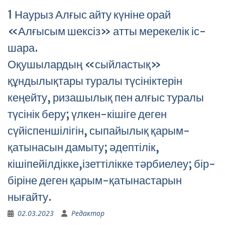
1 Наурыз Алғыс айту күніне орай
«Алғысым шексіз» атты мерекелік іс-
шара.
Оқушылардың «сыйластық»
құндылықтары туралы түсініктерін
кеңейту, ризашылық пен алғыс туралы
түсінік беру; үлкен-кішіге деген
сүйіспеншілігін, сыпайылық қарым-
қатынасын дамыту; әдептілік,
кішіпейілдікке,ізеттілікке тәрбиелеу; бір-
біріне деген қарым-қатынастарын
нығайту.
02.03.2023
Редактор