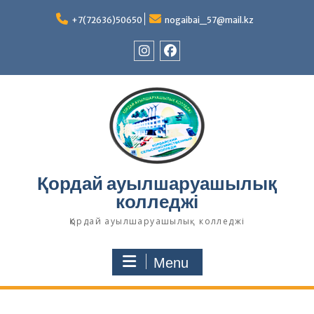
Skip
to
+7(72636)50650
nogaibai_57@mail.kz
content
Instagram
Facebook
Қордай ауылшаруашылық
колледжі
Қордай ауылшаруашылық колледжі
Menu