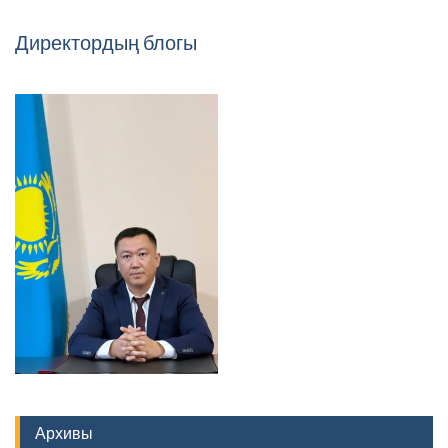
Директордың блогы
Архивы