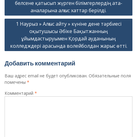
записям
белсене қатысып жүрген білімгерлердің ата-
аналарына алғыс хаттар берілді.
1 Наурыз » Алғыс айту » күніне дене тәрбиесі
оқытушысы Әбіке Бақытжанның
ұйымдастыруымен Қордай ауданының
колледждері арасында волейболдан жарыс өтті.
Добавить комментарий
Ваш адрес email не будет опубликован.
Обязательные поля
помечены
*
Комментарий
*