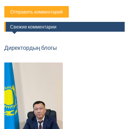
Свежие комментарии
Директордың блогы