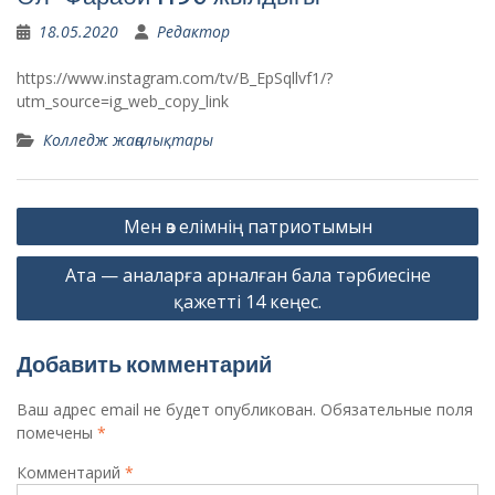
18.05.2020
Редактор
https://www.instagram.com/tv/B_EpSqllvf1/?
utm_source=ig_web_copy_link
Колледж жаңалықтары
Навигация
Мен өз елімнің патриотымын
по
Ата — аналарға арналған бала тəрбиесіне
записям
қажетті 14 кеңес.
Добавить комментарий
Ваш адрес email не будет опубликован.
Обязательные поля
помечены
*
Комментарий
*