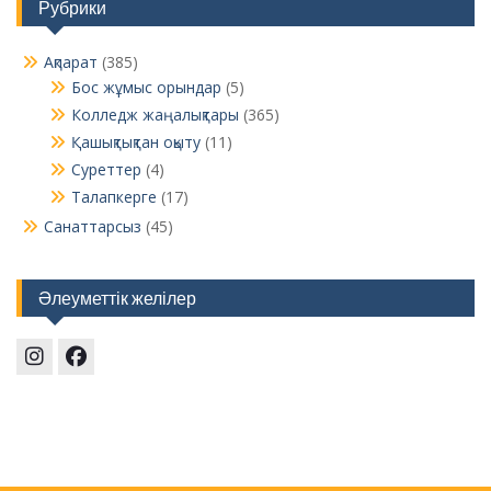
Рубрики
Ақпарат
(385)
Бос жұмыс орындар
(5)
Колледж жаңалықтары
(365)
Қашықтықтан оқыту
(11)
Суреттер
(4)
Талапкерге
(17)
Санаттарсыз
(45)
Әлеуметтік желілер
Instagram
Facebook