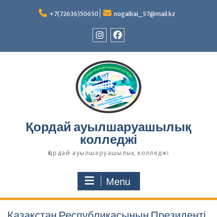
Skip
to
+7(72636)50650
nogaibai_57@mail.kz
content
Instagram
Facebook
Қордай ауылшаруашылық
колледжі
Қордай ауылшаруашылық колледжі
Menu
Қазақстан Республикасының Президенті