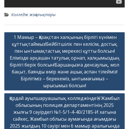
Колледж жаңалықтары
Навигация
1 Мамыр – Қазақстан халқының бірлігі күнімен
по
құттықтаймыз!Бейбітшілік пен келісім, достық
записям
пен ынтымақтастық мерекесі құтты болсын!
Елімізде әрқашан татулық орнап, халқымыздың
бірлігі берік болсын!Баршаңызға денсаулық, мол
бақыт, баянды өмір және ашық аспан тілейміз!
Бірлігіміз – берекеміз, ынтымағымыз –
ырысымыз болсын!
Қордай ауылшаруашылық колледжінде🚨Жамбыл
облысының полиция департаментінің 2025
жылғы 9 сәуірдегі №1-5/1-4-40/2185-И хатына
сәйкес, Жамбыл облысы аумағында ағымдағы
2025 жылдың 10 сәуірі мен 6 мамыр аралығында