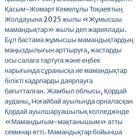
Қасым-Жомарт Кемелұлы Тоқаевтың
Жолдауына 2025 жылы «Жұмысшы
мамандықтар» жылы деп жариялады.
Бұл бастама жұмысшы мамандықтардың
маңыздылығын арттыруға, жастарды
осы салаға тартуға және еңбек
нарығында сұранысқа ие мамандықтар
білікті кадрларды даярлауға
бағытталған. Жамбыл облысы, Қордай
ауданы, Ноғайбай ауылында орналасқан
Қордай ауылшаруашылық колледжінде
«Мамандығым-мақтанышым» атты
семинар өтті. Мамандықтар бойынша