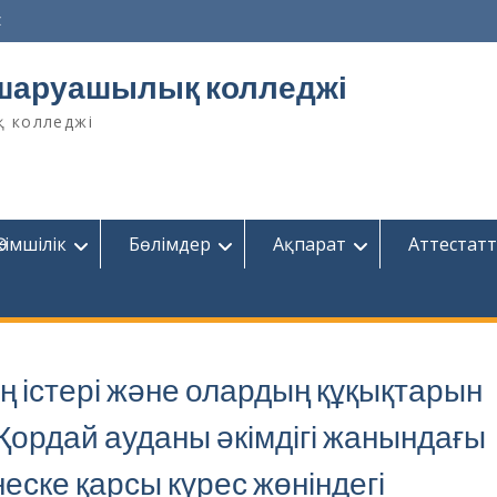
z
шаруашылық колледжі
қ колледжі
Әкімшілік
Бөлімдер
Ақпарат
Аттестатт
 істері және олардың құқықтарын
 Қордай ауданы әкімдігі жанындағы
еске қарсы күрес жөніндегі