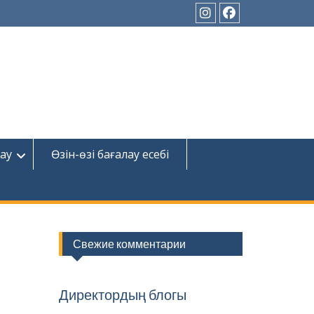
Instagram
Facebook
ау
Өзін-өзі бағалау есебі
Свежие комментарии
Директордың блогы