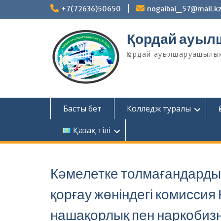
Skip
+7(72636)50650
nogaibai_57@mail.k
to
content
Қордай ауыл
Қордай ауылшаруашылы
Басты бет
Колледж туралы
Қазақ тілі
Кәмелетке толмағандардың
қорғау жөніндегі комиссия
нашақорлық пен наркобизн