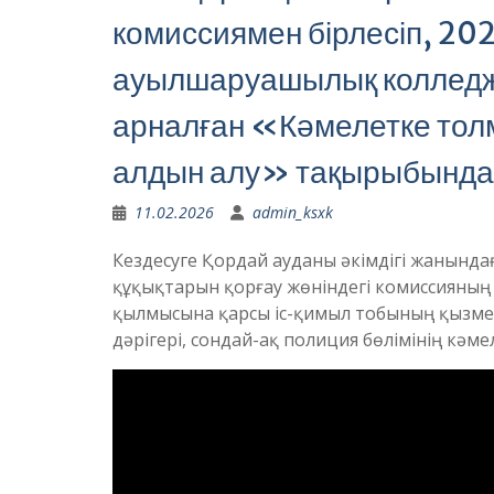
комиссиямен бірлесіп, 20
ауылшаруашылық колледжі
арналған «Кәмелетке тол
алдын алу» тақырыбында
11.02.2026
admin_ksxk
Кездесуге Қордай ауданы әкімдігі жанынд
құқықтарын қорғау жөніндегі комиссияның 
қылмысына қарсы іс-қимыл тобының қызме
дәрігері, сондай-ақ полиция бөлімінің кәм