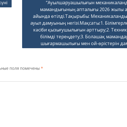
күні
“Ауылшаруашылығын механикалан
мамандығының апталығы 2026 жылы 
айында өтілді.Тақырыбы: Механикаланд
ауыл дамуының негізі.Мақсаты:1. Білімгерл
кәсіби қызығушылығын арттыру;2. Техни
білімді тереңдету;3. Болашақ маманд
шығармашылығы мен ой-өрістерін да
ьные поля помечены
*