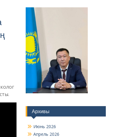
а
ың
рколог
сты.
Архивы
Июнь 2026
Апрель 2026