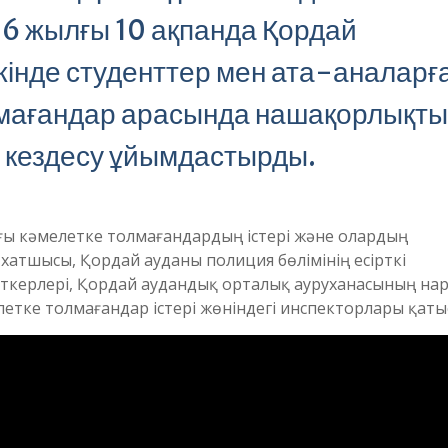
26 жылғы 10 ақпанда Қордай
нде студенттер мен ата-аналарғ
мағандар арасында нашақорлықт
 кездесу ұйымдастырды.
ағы кәмелетке толмағандардың істері және олардың
хатшысы, Қордай ауданы полиция бөлімінің есірткі
ткерлері, Қордай аудандық орталық ауруханасының на
елетке толмағандар істері жөніндегі инспекторлары қаты