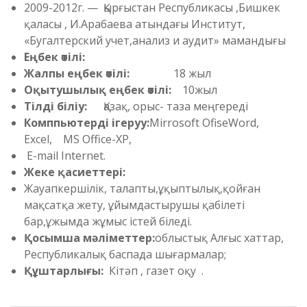
2009-2012г. — Қырғыстан Республикасы ,Бишкек
қаласы , И.Арабаева атындағы Институт,
«Бугалтерский учет,анализ и аудит» мамандығы
Еңбек өтілі:
Жалпы еңбек өтілі:
18 жыл
Оқытушылық еңбек өтілі:
10жыл
Тілді біліу:
Қазақ, орыс- таза меңгереді
Комппьютерді ігеруу:
Mirrosoft OfiseWord,
Excel, MS Office-XP,
E-mail Internet.
Жеке қасиеттері:
Жауапкершілік, талапты,ұқыптылық,қойған
мақсатқа жету, ұйымдастырушы қабілеті
бар,ұжымда жұмыс істей біледі.
Қосымша мәліметтер:
облыстық Алғыс хаттар,
Республикалық баспада шығармалар;
Құштарлығы:
Кітәп , газет оқу .