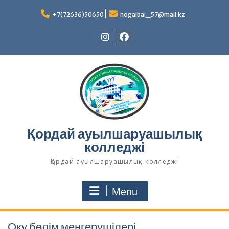
Skip
to
+7(72636)50650
nogaibai_57@mail.kz
content
Instagram
Facebook
Қордай ауылшаруашылық
колледжі
Қордай ауылшаруашылық колледжі
Menu
Оқу бөлім меңгерушілері