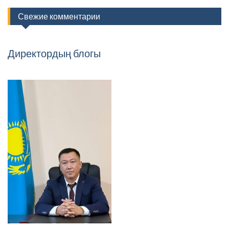
Свежие комментарии
Директордың блогы