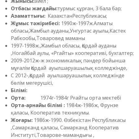
Жынысы:
әйел ;
Отбасы жағдайы:
турмыс құрған, 3 бала бар;
Азаматтығы:
КазахстанРеспубликасы;
Жұмыс тәжірибесі:
1990ж-1997ж.Алматы
обласы,Жамбыл ауданы,Унгуртас ауылы,Кастек
Рабкообы,Товаровед маманы
1997-1998ж.,Жамбыл обласы, Қордай ауданы
,Ногайбай аулы, «Ргайты» кооперативі, бухгалтер;
2009-2012ж-ж экономикалық пәндер бойынша
мұғалім Қордай ауылшаруашылық колледжінде,
С 2012-,Қордай ауылшаруашылық колледжінде
бөлім мегерушісі,
Білімі:
Орта:
1974г-1984г Рғайты орта мектебі
Орта-арнайы білімі :
1984ж-1986ж, Фрунзе
қаласы, Кооператив техникумы.
Жоғары:
1986ж-1990. Өзбекістан Республикасы
,Самарканд қаласы, Самарканд Кооператив
Институті,Товарове-мамандығы ,