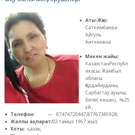
Аты-Жөні:
Саткимбаева
Айгуль
Аиткеевна
Мекен жайы:
КазахстанРеспубл
икасы, Жамбыл
обласы,
Қордайауданы,
Сарбастау ауылы,
Белес көшесі, №25
үй ;
Телефон:
— 87474720447,87767385928;
Жалпы ақпарат:
02 тамыз 1967 жыл;
Ұлты:
қазақ;