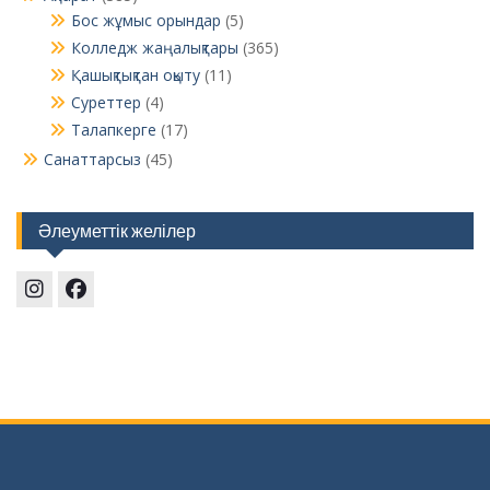
Бос жұмыс орындар
(5)
Колледж жаңалықтары
(365)
Қашықтықтан оқыту
(11)
Суреттер
(4)
Талапкерге
(17)
Санаттарсыз
(45)
Әлеуметтік желілер
Instagram
Facebook