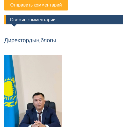
Свежие комментарии
Директордың блогы