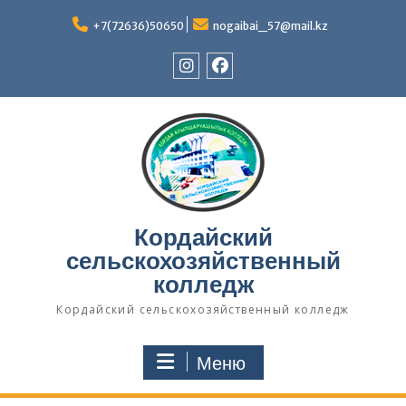
Перейти
к
+7(72636)50650
nogaibai_57@mail.kz
содержимому
Instagram
Facebook
Кордайский
сельскохозяйственный
колледж
Кордайский сельскохозяйственный колледж
Меню