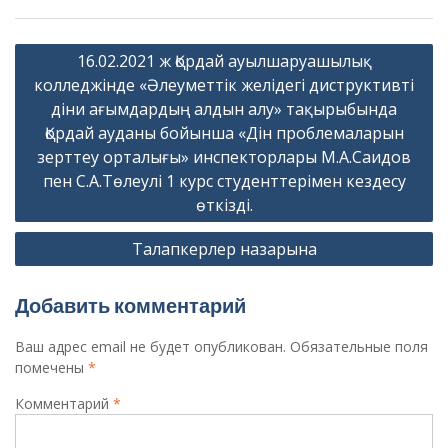
Навигация
16.02.2021 ж Қордай ауылшаруашылық
по
колледжінде «Әлеуметтік желідегі диструктивті
записям
діни ағымдардың алдын алу» тақырыбында
Қордай ауданы бойынша «Дін проблемаларын
зерттеу орталығы» инспекторлары М.А.Саидов
пен С.А.Төлеулі 1 курс студенттерімен кездесу
өткізді.
Талапкерлер назарына
Добавить комментарий
Ваш адрес email не будет опубликован.
Обязательные поля
помечены
*
Комментарий
*