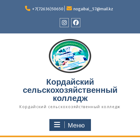
Перейти
к
+7(72636)50650
nogaibai_57@mail.kz
содержимому
Instagram
Facebook
Кордайский
сельскохозяйственный
колледж
Кордайский сельскохозяйственный колледж
Меню