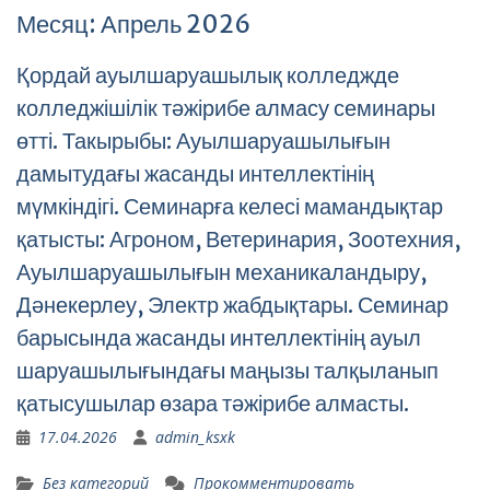
Месяц:
Апрель 2026
Қордай ауылшаруашылық колледжде
колледжішілік тәжірибе алмасу семинары
өтті. Такырыбы: Ауылшаруашылығын
дамытудағы жасанды интеллектінің
мүмкіндігі. Семинарға келесі мамандықтар
қатысты: Агроном, Ветеринария, Зоотехния,
Ауылшаруашылығын механикаландыру,
Дәнекерлеу, Электр жабдықтары. Семинар
барысында жасанды интеллектінің ауыл
шаруашылығындағы маңызы талқыланып
қатысушылар өзара тәжірибе алмасты.
17.04.2026
admin_ksxk
Без категорий
Прокомментировать