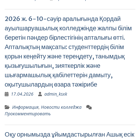
2026 ж. 6-10-сәуір аралығында Қордай
ауылшаруашылық колледжінде жалпы білім
беретін пәндер бірлестігінің апталығы өтті.
Апталықтың мақсаты: студенттердің білім
қорын кеңейту және тереңдету, танымдық
қызығушылығын, зияткерлік және
шығармашылық қабілеттерін дамыту,
оқытушылардың өзара тәжірибе
17.04.2026
admin_ksxk
Информация
,
Новости колледжа
Прокомментировать
Оқу орнымызда ұйымдастырылған Ашық есік