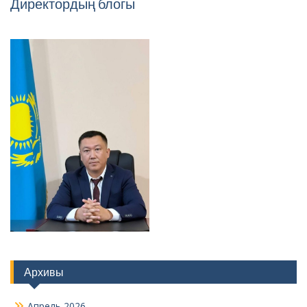
Директордың блогы
Архивы
Апрель 2026