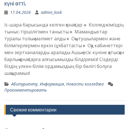
күні өтті.
17.04.2026
admin_ksxk
Іс-шара барысында келген қонақтар:🔹 Колледжіміздің
тыныс-тіршілігімен танысты🔹 Мамандыктар
туралы толық мәлімет алды🔹 Оқытушылармен және
білімгерлермен еркін сұхбаттасты🔹 Оқу кабинеттері
мен зертханаларды аралады Ашық есік күніне қатысқан
барлық қонақтарға алғысымызды білдіреміз! Сіздерді
біздің үлкен білім ордамыздың бір бөлігі болуға
шақырамыз!
Абитуриенту
,
Информация
,
Новости колледжа
Прокомментировать
Свежие комментарии