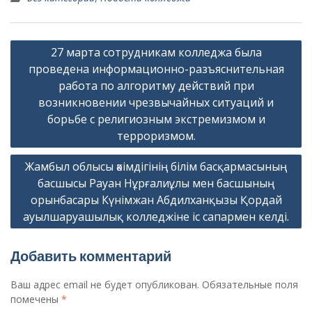
Навигация
27 марта сотрудникам колледжа была
по
проведена информационно-разъяснительная
записям
работа по алгоритму действий при
возникновении чрезвычайных ситуаций и
борьбе с религиозным экстремизмом и
терроризмом.
Жамбыл облысы әкімдігінің білім басқармасының
басшысы Рауан Нұрғалиұлы мен басшының
орынбасары Күнімжан Абдилханқызы Қордай
ауылшаруашылық колледжіне іс сапармен келді.
Добавить комментарий
Ваш адрес email не будет опубликован.
Обязательные поля
помечены
*