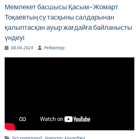
Мемлекет басшысы Қасым-Жомарт
Тоқаевтың су тасқыны салдарынан
қалыптасқан ауыр жағдайға байланысты
үндеуі
08.04.2024
Редактор
Без категорий
,
Новости колледжа