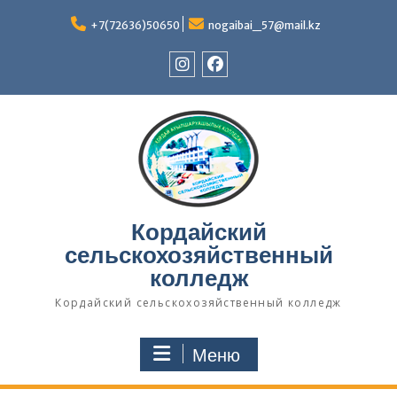
Перейти
к
+7(72636)50650
nogaibai_57@mail.kz
содержимому
Instagram
Facebook
Кордайский
сельскохозяйственный
колледж
Кордайский сельскохозяйственный колледж
Меню