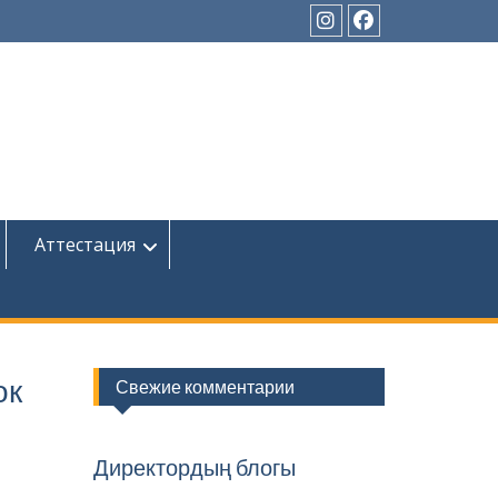
Instagram
Facebook
Аттестация
ок
Свежие комментарии
Директордың блогы