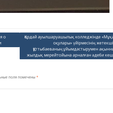
я о
Қордай ауылшаруашылық колледжінде «Мұқ
и
оқулары» үйірмесінің жетекшіс
Құттыбаеваның ұйымдастырумен ақынн
жылдық мерейтойына арналған әдеби кеш 
ьные поля помечены
*