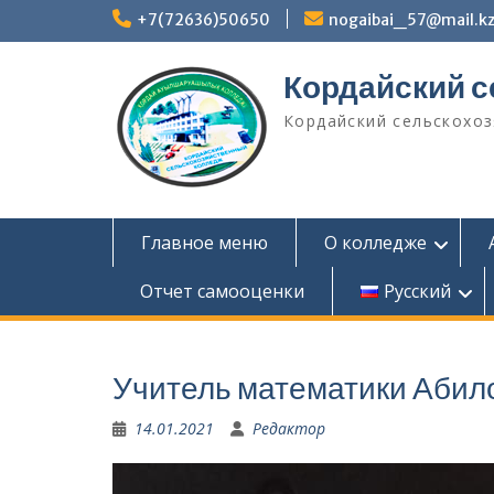
Перейти
+7(72636)50650
nogaibai_57@mail.k
к
содержимому
Кордайский 
Кордайский сельскохо
Главное меню
О колледже
Отчет самооценки
Русский
Учитель математики Абило
14.01.2021
Редактор