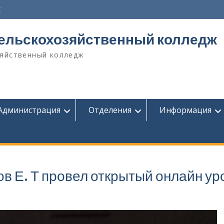
z
сельскохозяйственный колледж
зяйственный колледж
Администрация
Отделения
Информация
в Е. Т провел открытый онлайн ур