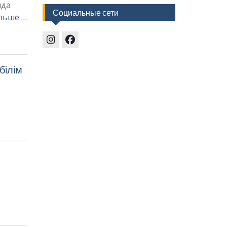
нда
Социальные сети
льше …
Instagram
Facebook
білім