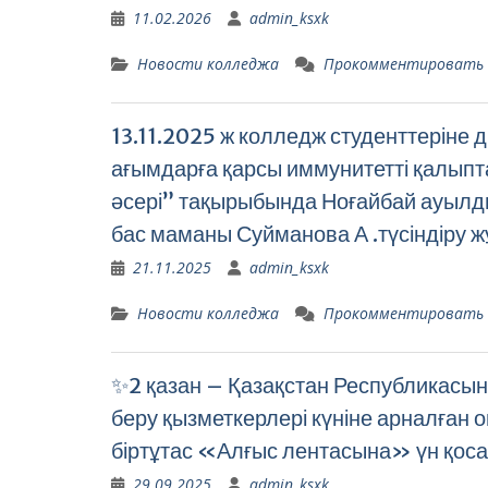
11.02.2026
admin_ksxk
Новости колледжа
Прокомментировать
13.11.2025 ж колледж студенттеріне 
ағымдарға қарсы иммунитетті қалыпт
әсері” тақырыбында Ноғайбай ауылдық
бас маманы Суйманова А .түсіндіру ж
21.11.2025
admin_ksxk
Новости колледжа
Прокомментировать
✨2 қазан – Қазақстан Республикасының
беру қызметкерлері күніне арналған
біртұтас «Алғыс лентасына» үн қос
29.09.2025
admin_ksxk