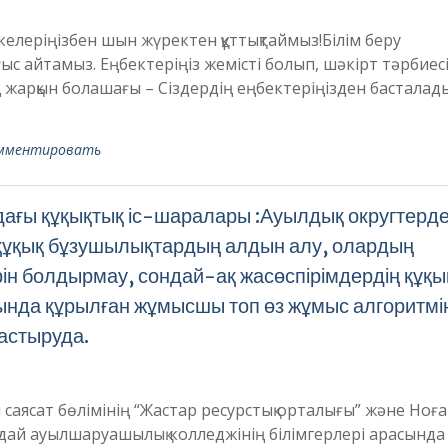
келеріңізбен шын жүректен құттықтаймыз!Білім беру
ыс айтамыз. Еңбектеріңіз жемісті болып, шәкірт тәрбиес
ң жарқын болашағы – Сіздердің еңбектеріңізден басталады
мментировать
дағы құқықтық іс-шаралары :Ауылдық округтерд
құқық бұзушылықтардың алдын алу, олардың
рін болдырмау, сондай-ақ жасөспірімдердің құқ
ында құрылған жұмысшы топ өз жұмыс алгоритмі
астыруда.
 саясат бөлімінің “Жастар ресурстық орталығы” және Ноғ
рдай ауылшаруашылық колледжінің білімгерлері арасында «