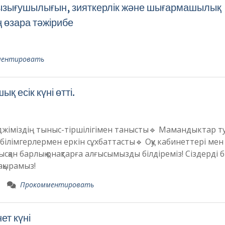
қызығушылығын, зияткерлік және шығармашылық
 өзара тәжірибе
ментировать
 есік күні өтті.
леджіміздің тыныс-тіршілігімен танысты🔹 Мамандыктар 
ілімгерлермен еркін сұхбаттасты🔹 Оқу кабинеттері мен
сқан барлық қонақтарға алғысымызды білдіреміз! Сіздерді б
ақырамыз!
Прокомментировать
ет күні