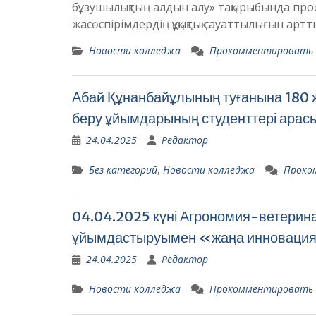
бұзушылықтың алдын алу» тақырыбында про
жасөспірімдердің құқықтық сауаттылығын арттыр
Новости колледжа
Прокомментировать
Абай Құнанбайұлының туғанына 180 жы
беру ұйымдарының студенттері арасы
24.04.2025
Редактор
Без категорий
,
Новости колледжа
Проко
04.04.2025 күні Агрономия-ветеринар
ұйымдастыруымен «жаңа инновация 
24.04.2025
Редактор
Новости колледжа
Прокомментировать