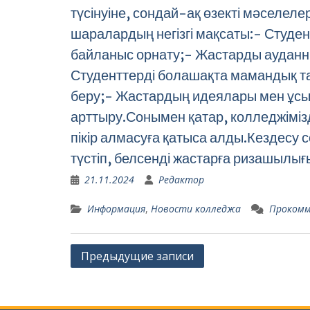
түсінуіне, сондай-ақ өзекті мәселеле
шаралардың негізгі мақсаты:- Студен
байланыс орнату;- Жастарды ауданн
Студенттерді болашақта мамандық та
беру;- Жастардың идеялары мен ұсы
арттыру.Сонымен қатар, колледжімізд
пікір алмасуға қатыса алды.Кездесу с
түстіп, белсенді жастарға ризашылығы
21.11.2024
Редактор
Информация
,
Новости колледжа
Проком
Навигация
Предыдущие записи
по
записям