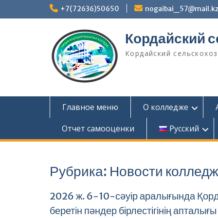
Перейти
+7(72636)50650
nogaibai_57@mail.k
к
содержимому
Кордайский 
Кордайский сельскохо
Главное меню
О колледже
Отчет самооценки
Русский
Рубрика:
Новости коллед
2026 ж. 6-10-сәуір аралығында Қор
беретін пәндер бірлестігінің апталығы