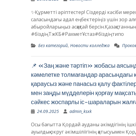
✨Құрметті әріптестер! Сіздерді кәсіби мере
саласындағы адал еңбектеріңіз үшін зор алғ
абыройларыңыз асқақтай берсін.Қазақстанны
#біздіңТжКБ#РахметҰстаз#біздіңтипо
Без категорий
,
Новости колледжа
Проко
📌 «Заң және тәртіп» жобасы аясын
кәмелетке толмағандар арасындағы 
қараусыз және панасыз қалу фактіле
мен заңды мүдделерін қорғау мақсат
сәйкес жоспарлы іс-шараларын жалғ
24.09.2025
admin_ksxk
Осы бағытта Қордай ауданы әкімдігінің ішкі
ауылдық округ әкімшіліігінің қатысуымен Қо