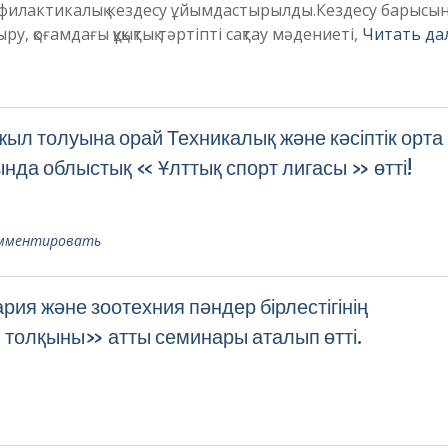
филактикалық кездесу ұйымдастырылды.Кездесу барысы
у, қоғамдағы құқықтық тәртіпті сақтау мәдениеті,
Читать да
л толуына орай Техникалық және кәсіптік орта 
нда облыстық « Ұлттық спорт лигасы » өтті!
мментировать
ия және зоотехния пәндер бірлестігінің
толқыны» атты семинары аталып өтті.