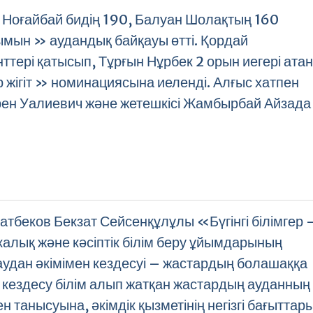
оғайбай бидің 190, Балуан Шолақтың 160
ын » аудандық байқауы өтті. Қордай
тері қатысып, Тұрғын Нұрбек 2 орын иегері ата
жігіт » номинациясына иеленді. Алғыс хатпен
ен Уалиевич және жетешкісі Жамбырбай Айзада
латбеков Бекзат Сейсенқұлұлы «Бүгінгі білімгер 
алық және кәсіптік білім беру ұйымдарының
 аудан әкімімен кездесуі – жастардың болашаққа
кездесу білім алып жатқан жастардың ауданның
танысуына, әкімдік қызметінің негізгі бағыттар