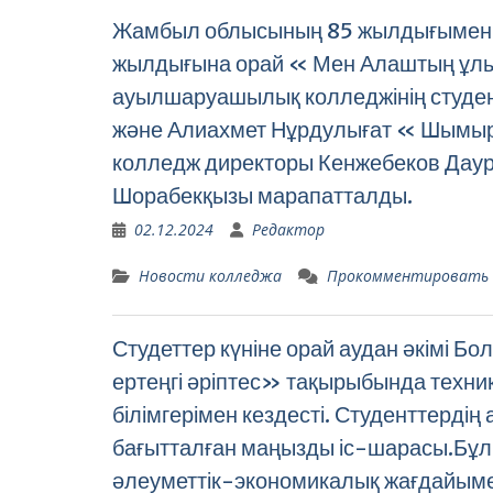
Жамбыл облысының 85 жылдығымен Н
жылдығына орай « Мен Алаштың ұлым
ауылшаруашылық колледжінің студент
және Алиахмет Нұрдулығат « Шымыр 
колледж директоры Кенжебеков Даур
Шорабекқызы марапатталды.
02.12.2024
Редактор
Новости колледжа
Прокомментировать
Студеттер күніне орай аудан әкімі Бо
ертеңгі әріптес» тақырыбында техник
білімгерімен кездесті. Студенттердің
бағытталған маңызды іс-шарасы.Бұл 
әлеуметтік-экономикалық жағдайымен 