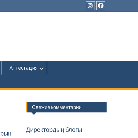
Instagram
Facebook
Аттестация
Свежие комментарии
Директордың блогы
орын