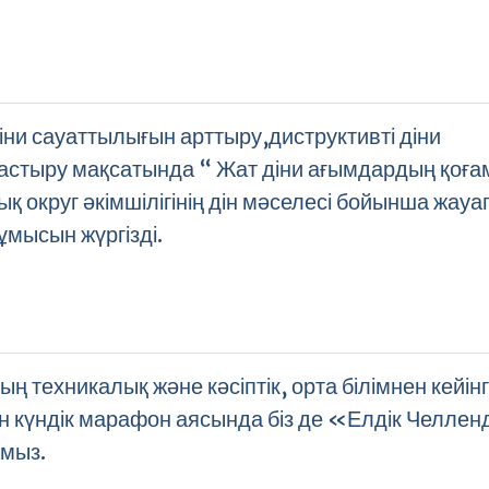
діни сауаттылығын арттыру,диструктивті діни
астыру мақсатында “ Жат діни ағымдардың қоға
 округ әкімшілігінің дін мәселесі бойынша жауа
ұмысын жүргізді.
 техникалық және кәсіптік, орта білімнен кейінгі
 он күндік марафон аясында біз де «Елдік Челле
амыз.