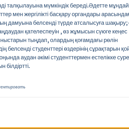
рді талқылауына мүмкіндік береді.Әдетте мұндай
ттер мен жергілікті басқару органдары арасында
ың дамуына белсенді түрде атсалысуға шақыру;
ңдаудан қателеспеуін , өз жұмысын сүюге кеңес
ныстарын тыңдап, олардың қоғамдағы рөлін
ің белсенді студенттері өздерінің сұрақтарын қо
оңында аудан әкімі студенттермен естелікке сур
н білдіртті.
ментировать