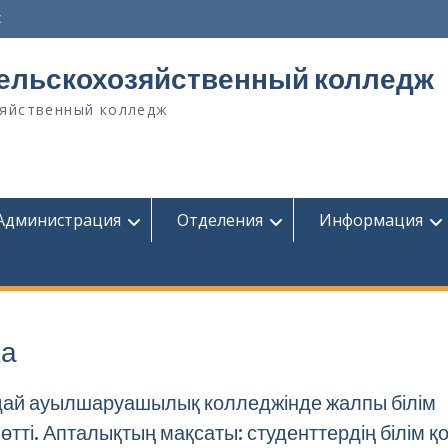
z
сельскохозяйственный колледж
зяйственный колледж
Администрация
Отделения
Информация
жа
дай ауылшаруашылық колледжінде жалпы білім
 өтті. Апталықтың мақсаты: студенттердің білім қ