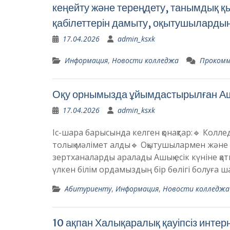
кеңейту және тереңдету, танымдық 
қабілеттерін дамыту, оқытушылардың
17.04.2026
admin_ksxk
Информация
,
Новости колледжа
Проком
Оқу орнымызда ұйымдастырылған Ашық
17.04.2026
admin_ksxk
Іс-шара барысында келген қонақтар:🔹 Кол
толық мәлімет алды🔹 Оқытушылармен және б
зертханаларды аралады Ашық есік күніне қаты
үлкен білім ордамыздың бір бөлігі болуға ш
Абитуриенту
,
Информация
,
Новости колледжа
10 ақпан Халықаралық қауіпсіз интерн