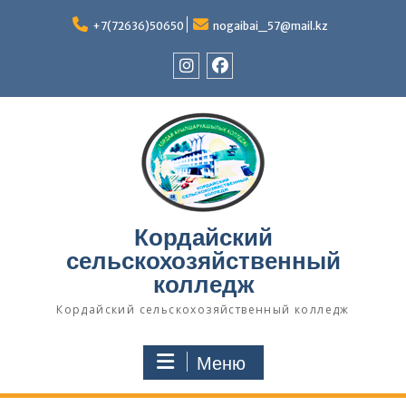
Перейти
к
+7(72636)50650
nogaibai_57@mail.kz
содержимому
Instagram
Facebook
Кордайский
сельскохозяйственный
колледж
Кордайский сельскохозяйственный колледж
Меню