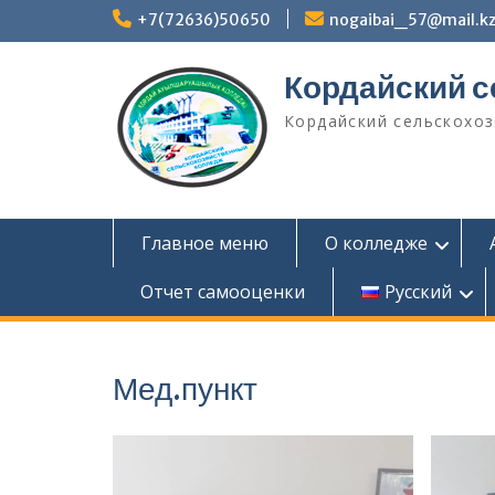
Перейти
+7(72636)50650
nogaibai_57@mail.k
к
содержимому
Кордайский 
Кордайский сельскохо
Главное меню
О колледже
Отчет самооценки
Русский
Мед.пункт